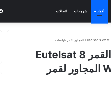
أقمار
شروحات
اتصالات
آخر التحديثات اليوم القمر Eutelsat 8
West B @ 8° West المجاور لقمر