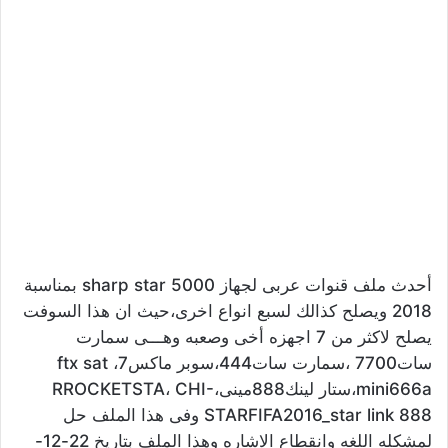
أحدث ملف قنوات عربى لجهاز sharp star 5000 بمناسبة
2018 ويصلح كذالك لسبع انواع اخرى،حيث ان هذا السوفت
يصلح لاكثر من 7 اجهزه أخى وصعبه وهـــى سمارت
سات7700 ،سمارت سات444،سوبر ماكس7، ftx sat
mini666a،ستار لينك888مينى،RROCKETSTA، CHI-
STARFIFA2016_star link 888 وفى هذا الملف حل
لمشكله اللغه وانقطاع الاشاره وهذا الملف بتاريخ 22-12-