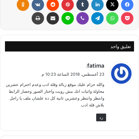
بوكيت
واتساب
تيلقرام
ڤايبر
لاين
مشاركة عبر البريد
طباعة
تعليق واحد
ي
fatima
:
ق
23 أغسطس، 2018 الساعة 10:23 م
و
والله حرام عليك موقع زبالة وقلة ادب وعدم احترام عشرين
ل
محاولة واثبات انك مش روبت واختار الصور وحضار الرابط
وانتظر وانتظر وعشرين ثانية كل دة علشان ملف يا راجل
بلاش قلة ادب
رد