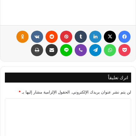
فيسبوك
X
لينكدإن
‏Tumblr
بينتيريست
‏Reddit
‏VKontakte
Odnoklassniki
بوكيت
واتساب
تيلقرام
ڤايبر
لاين
مشاركة عبر البريد
طباعة
اترك تعليقاً
لن يتم نشر عنوان بريدك الإلكتروني.
الحقول الإلزامية مشار إليها بـ
*
ا
ل
ت
ع