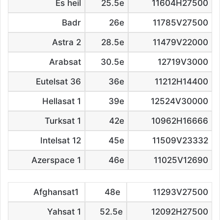
Es heil
25.5e
11604H27500
Badr
26e
11785V27500
Astra 2
28.5e
11479V22000
Arabsat
30.5e
12719V3000
Eutelsat 36
36e
11212H14400
Hellasat 1
39e
12524V30000
Turksat 1
42e
10962H16666
Intelsat 12
45e
11509V23332
Azerspace 1
46e
11025V12690
Afghansat1
48e
11293V27500
Yahsat 1
52.5e
12092H27500