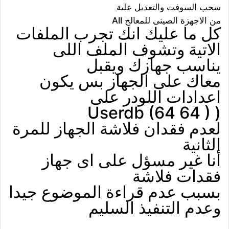
سحب السوفت والتعديل علية
من الاجهزة الصينى للمعالج All
كل ما عليك انك تجرب الملفات
الاتية وتشوف الملف اللى
يناسب جهازك ويقبل
معاك على الجهاز بس يكون
اعدادات اللودر على
( Userdb (64 64 )
لعدم فقدان فلاشة الجهاز للمرة
الثانية
أنا غير مسؤل على اى جهاز
فقدات فلاشة
بسبب عدم قراءة الموضوع جيدا
وعدم التنفيذ السليم