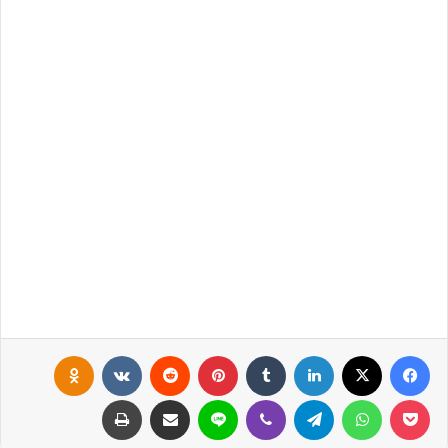
فيسبوك
X
لينكدإن
‏Tumblr
بينتيريست
‏Reddit
‏VKontakte
Odnoklassniki
بوكيت
واتساب
تيلقرام
ڤايبر
لاين
مشاركة عبر البريد
طباعة