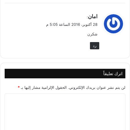
ي
امان
:
ق
28 أكتوبر، 2016 الساعة 5:05 م
و
شكرن
ل
رد
اترك تعليقاً
لن يتم نشر عنوان بريدك الإلكتروني.
الحقول الإلزامية مشار إليها بـ
*
ا
ل
ت
ع