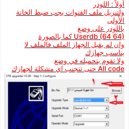
أولاً : اللودر
ولتنزيل ملف القنوات يجب ضبط الخانة
الأولى
باللودر على وضع
Userdb (64 64) كما بالصورة
وان لم يقبل الجهاز الملف فالملف لا
يناسب جهازك
ولا تقوم بتحميله في وضع
All code حتى تتجنب اي مشكلة لجهازك