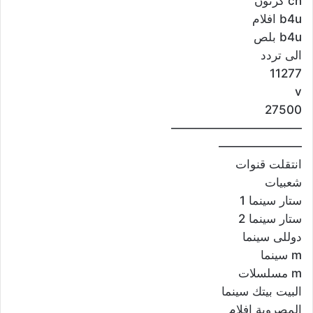
cn كرتون
b4u افلام
b4u بلص
الى تردد
11277
v
27500
———————————
———————
انتقلت قنوات
شعبيات
ستار سينما 1
ستار سينما 2
دوللى سينما
m سينما
m مسلسلات
البيت بيتك سينما
المصروية افلام