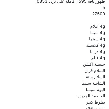
ظهور باقة 11595كاملة على تردد 10853
h
27500
4g افلام
4g سيما
4g سينما
4g كلاسيك
4g دراما
4g فيلم
حبيشة اكشن
السلام قران
السلام سنة
الشاشة سينما
اليوم سينما
العاصمة الجديده
بطوط كيدز
بيروت افلام