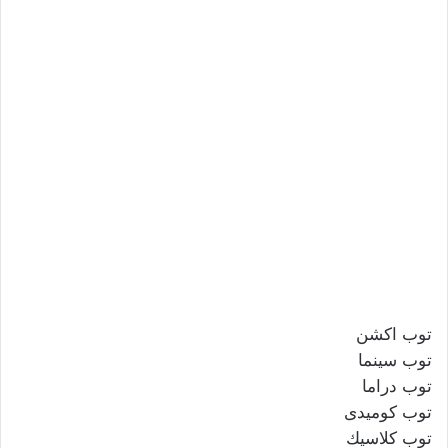
توب اكشن
توب سينما
توب دراما
توب كوميدى
توب كلاسيك