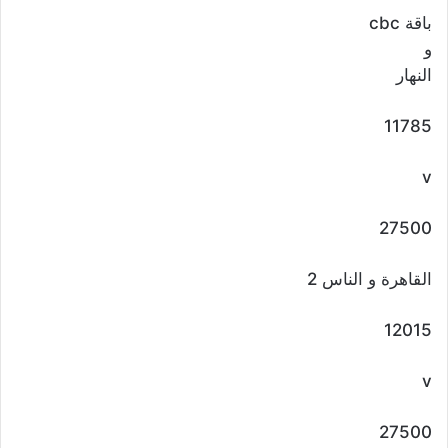
باقة cbc
و
النهار
11785
v
27500
القاهرة و الناس 2
12015
v
27500