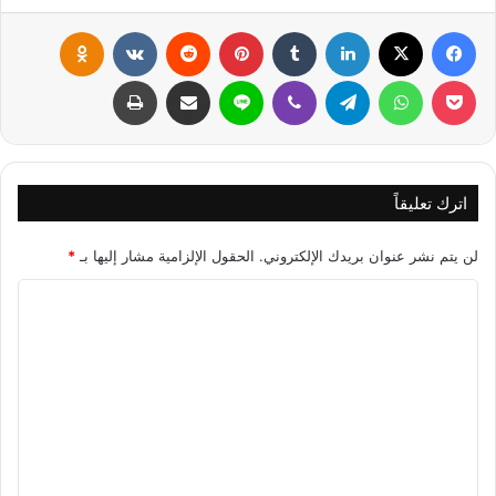
فيسبوك
X
لينكدإن
‏Tumblr
بينتيريست
‏Reddit
‏VKontakte
Odnoklassniki
بوكيت
واتساب
تيلقرام
ڤايبر
لاين
مشاركة عبر البريد
طباعة
اترك تعليقاً
لن يتم نشر عنوان بريدك الإلكتروني.
الحقول الإلزامية مشار إليها بـ
*
ا
ل
ت
ع
ل
ي
ق