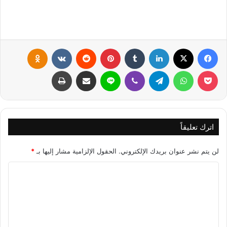
فيسبوك
X
لينكدإن
‏Tumblr
بينتيريست
‏Reddit
‏VKontakte
Odnoklassniki
بوكيت
واتساب
تيلقرام
ڤايبر
لاين
مشاركة عبر البريد
طباعة
اترك تعليقاً
لن يتم نشر عنوان بريدك الإلكتروني.
الحقول الإلزامية مشار إليها بـ
*
ا
ل
ت
ع