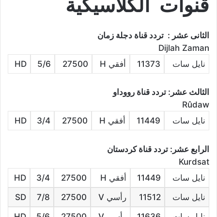
قنوات الكلاسيكية
الثانى عشر : تردد قناة دجلة زمان
Dijlah Zaman
نايل سات
11373
أفقي H
27500
5/6
HD
الثالث عشر: تردد قناة رووداو
Rûdaw
نايل سات
11449
أفقي H
27500
3/4
HD
الرابع عشر: تردد قناة كردستان
Kurdsat
نايل سات
11449
أفقي H
27500
3/4
HD
نايل سات
11512
رأسي V
27500
7/8
SD
نايل سات
11636
رأسي V
27500
5/6
HD