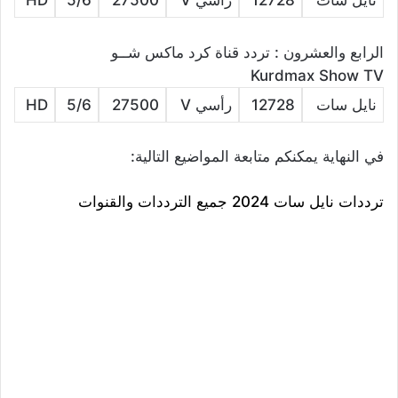
نايل سات
12728
رأسي V
27500
5/6
HD
الرابع والعشرون : تردد قناة كرد ماكس شــو
Kurdmax Show TV
نايل سات
12728
رأسي V
27500
5/6
HD
في النهاية يمكنكم متابعة المواضيع التالية:
ترددات نايل سات 2024 جميع الترددات والقنوات