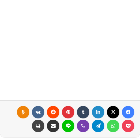
فيسبوك
X
لينكدإن
‏Tumblr
بينتيريست
‏Reddit
‏VKontakte
Odnoklassniki
بوكيت
واتساب
تيلقرام
ڤايبر
لاين
مشاركة عبر البريد
طباعة