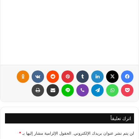
فيسبوك
X
لينكدإن
‏Tumblr
بينتيريست
‏Reddit
‏VKontakte
Odnoklassniki
بوكيت
واتساب
تيلقرام
ڤايبر
لاين
مشاركة عبر البريد
طباعة
اترك تعليقاً
لن يتم نشر عنوان بريدك الإلكتروني.
الحقول الإلزامية مشار إليها بـ
*