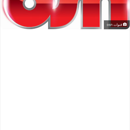
قنوات osn