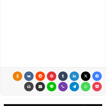
فيسبوك
X
لينكدإن
‏Tumblr
بينتيريست
‏Reddit
‏VKontakte
Odnoklassniki
بوكيت
واتساب
تيلقرام
ڤايبر
لاين
مشاركة عبر البريد
طباعة