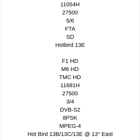
11054H
27500
5/6
FTA
SD
Hotbird 13E
F1 HD
M6 HD
TMC HD
11681H
27500
3/4
DVB-S2
8PSK
MPEG-4
Hot Bird 13B/13C/13E @ 13° East