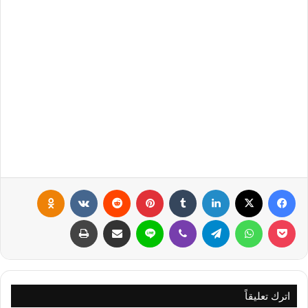
فيسبوك
X
لينكدإن
‏Tumblr
بينتيريست
‏Reddit
‏VKontakte
Odnoklassniki
بوكيت
واتساب
تيلقرام
ڤايبر
لاين
مشاركة عبر البريد
طباعة
اترك تعليقاً