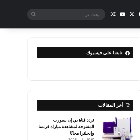
X
فيسبوك
يوتيوب
مقال عشوائي
بحث
عن
تابعنا على فيسبوك
أخر المقالات
تردد قناة بي إن سبورت
المفتوحة لمشاهدة مباراة فرنسا
وإنجلترا مجانًا
19 يوليو، 2026