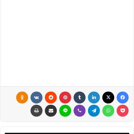
فيسبوك
X
لينكدإن
‏Tumblr
بينتيريست
‏Reddit
‏VKontakte
Odnoklassniki
بوكيت
واتساب
تيلقرام
ڤايبر
لاين
مشاركة عبر البريد
طباعة