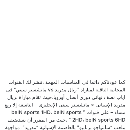
كما عودناكم دائما فى المناسبات المهمة ،ننشر لك القنوات
المجانية الناقلة لمباراة ‘‘ريال مدريد vs مانشستر سيتي’’ فى
اياب نصف نهائى دوري أبطال أوروبا،حيث تقام مباراة ،ريال
مدريد الإسبانى × مانشستر سيتى الإنجليزى – التاسعة إلا ربع
مساء – على قنوات ” beIN sports 1HD، beIN sports
2HD، beIN sports 6HD ” ،حيث من المقرر أن يستضيف
ملعب “سانتياجو برنابيو” بالعاصمة الإسبانية “مدريد”، مواجهة