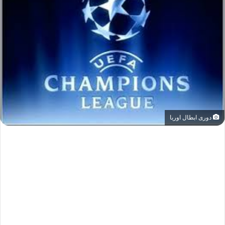
دورى ابطال اوربا