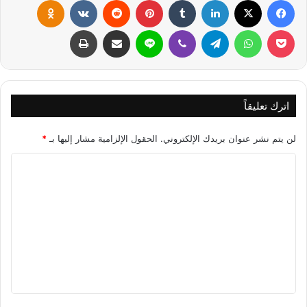
فيسبوك
X
لينكدإن
‏Tumblr
بينتيريست
‏Reddit
‏VKontakte
Odnoklassniki
بوكيت
واتساب
تيلقرام
ڤايبر
لاين
مشاركة عبر البريد
طباعة
اترك تعليقاً
لن يتم نشر عنوان بريدك الإلكتروني.
الحقول الإلزامية مشار إليها بـ
*
ا
ل
ت
ع
ل
ي
ق