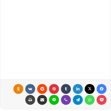
فيسبوك
X
لينكدإن
‏Tumblr
بينتيريست
‏Reddit
‏VKontakte
Odnoklassniki
بوكيت
واتساب
تيلقرام
ڤايبر
لاين
مشاركة عبر البريد
طباعة