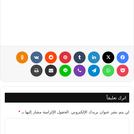
فيسبوك
X
لينكدإن
‏Tumblr
بينتيريست
‏Reddit
‏VKontakte
Odnoklassniki
بوكيت
واتساب
تيلقرام
ڤايبر
لاين
مشاركة عبر البريد
طباعة
اترك تعليقاً
لن يتم نشر عنوان بريدك الإلكتروني.
الحقول الإلزامية مشار إليها بـ
*
ا
ل