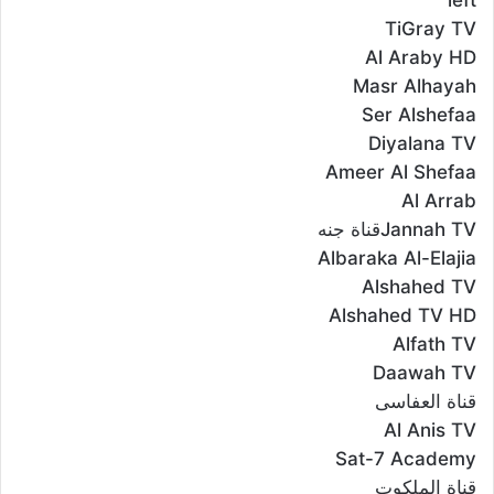
left
TiGray TV
Al Araby HD
Masr Alhayah
Ser Alshefaa
Diyalana TV
Ameer Al Shefaa
Al Arrab
Jannah TVقناة جنه
Albaraka Al-Elajia
Alshahed TV
Alshahed TV HD
Alfath TV
Daawah TV
قناة العفاسى
Al Anis TV
Sat-7 Academy
قناة الملكوت