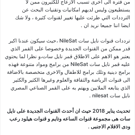
من فترة الى اخرى تسبب الازعاج للكثيرون ممن لا
يستطيعون وليس لديهم امكانيات وتقنيات البحث عن
الترددات التي طرئت عليها تغيير لقنوات كثيرة ، ولا شك
ايضا اننا جميعا نريد ان .
ترددات قنوات نايل سات NileSat ،حيث سيكون عندنا اكبر
قدر ممكن من القنوات الجديدة وخصوصا على القمر الذي
يعتبر هو الاهم على الاطلاق قمر نايل سات،و نظرا لما يحتوي
عليه قمر نايل سات NileSat من برامج ومواد متنوعة فهذه
برامج دينية وتلك برامج للاطفال والاخرى متخصصة بالاضافة
الى قنوات الرياضة والثقافة والعلوم وغيرها الكثير والكثير
الذي يتابعه الملايين ويهتم به على القمر الصناعي المصري
نايل سات nilesat .
تحديث يناير 2018 حيث ان أحدث القنوات الجديدة على نايل
سات هى مجموعة قنوات الساعه وتايم و قنوات هيلود رعب
ودى الافلام الاجنبى .