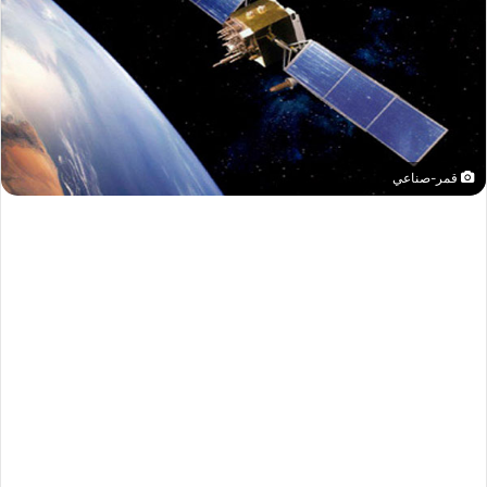
قمر-صناعي