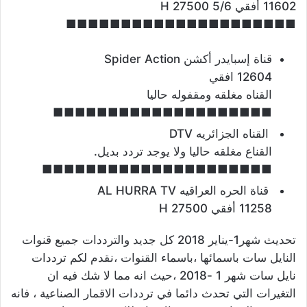
11602 أفقي H 27500 5/6
■■■■■■■■■■■■■■■■■■■■■
قناة إسبايدر أكشن Spider Action
12604 افقي
القناه مغلقه ومقفوله حاليا
■■■■■■■■■■■■■■■■■■■■
القناه الجزائريه DTV
القناع مغلقه حاليا ولا يوجد تردد بديل.
■■■■■■■■■■■■■■■■■■■■■
قناة الحره العراقيه AL HURRA TV
11258 أفقي H 27500
تحديث شهر1-يناير 2018 كل جديد والترددات جميع قنوات
النايل سات باسمائها ،باسماء القنوات ،نقدم لكم ترددات
نايل سات شهر 1 -2018 ،حيث انه مما لا شك فيه ان
التغيرات التي تحدث دائما في ترددات الاقمار الصناعية ، فانه