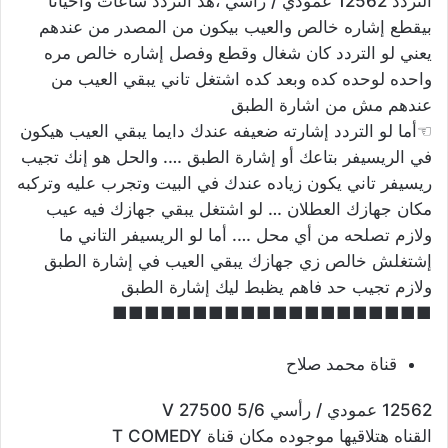
التردد 12562 عمودي / رأسي ،هذ التردد ساعات وأحيانا
بيقطع إشاره خالص والعيب بيكون من المصدر من عندهم
يعني لو التردد كان شغال وقطع وفصل إشاره خالص مره
واحده لوحده كده وبعد كده اشتغل تاني يبقي العيب من
عندهم مش من اشارة الطبق
☜أما لو التردد إشارته ضعيفه عندك دايما يبقي العيب هيكون
في الريسيفر بتاعك أو إشارة الطبق …. والحل هو إنك تجيب
ريسيفر تاني يكون زياده عندك في البيت وتجرب عليه وتركبه
مكان جهازك العطلان … لو اشتغل يبقي جهازك فيه عيب
ولازم تصلحه من أي محل …. أما لو الريسيفر التاني ما
إشتغلش خالص زي جهازك يبقي العيب في إشارة الطبق
ولازم تجيب حد فاهم يظبط ليك إشارة الطبق
■■■■■■■■■■■■■■■■■■■■
قناة محمد صلاح
12562 عمودي / رأسي V 27500 5/6
القناه هتلاقيها موجوده مكان قناة T COMEDY