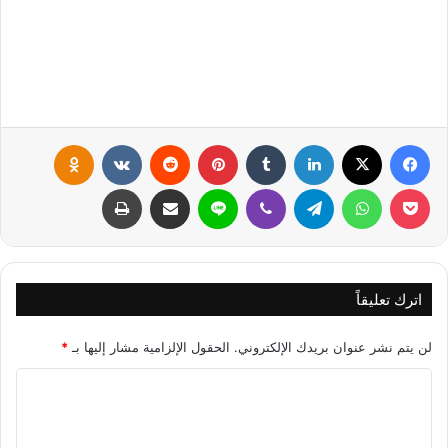
فيسبوك
X
لينكدإن
‏Tumblr
بينتيريست
‏Reddit
‏VKontakte
Odnoklassniki
بوكيت
واتساب
تيلقرام
ڤايبر
لاين
مشاركة عبر البريد
طباعة
اترك تعليقاً
لن يتم نشر عنوان بريدك الإلكتروني.
الحقول الإلزامية مشار إليها بـ
*
ا
ل
ت