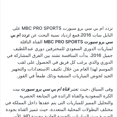
تردد ام بي سي برو سبورت MBC PRO SPORTS على
النايل سات 2016،فمع ازدياد نسبة البحث عن
تردد ام بي
سي برو سبورت MBC PRO SPORTS
القناة الناقلة
لمباريات الدوري السعودي للمحترفين دوري عبداللطيف
جميل 2016، بدأت المنافسة تشتد بين الفرق المشاركة في
الدوري والذي يرغب كل فريق في الحصول على لقب
الموسم لهذا العام من خلال تكثيف الاستعدادات والتجهيز
الجيد لخوض المباريات المتبقية وذلك طمعاً في الفوز.
وفى السياق ،حيث تعتبر
قناة ام بي سي برو
سبورت
بيت
الكرة السعودية والقناة الرائدة في المتابعة الحصرية
والتحليل المميز للمباريات التى يتم عقدها داخل المملكة في
مختلف البطولات المحلية المتعددة، حيث تتميز القناة بجودة
الصورة وبث المباريات بالجودة العادية وجودة HD، الأمر