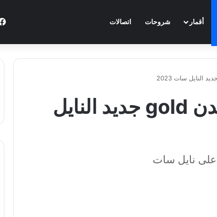
أقمار
شروحات
اتصالات
تردد باقة قنوات جولدن gold جديد النايل