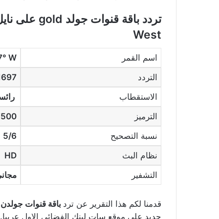
تردد
باقة قنوات جولد gold
West
اسم القمر
1 @ 7° W
التردد
1697
الاستقطاب
رائس
الترميز
7500
نسبة التصحيح
5/6
نظام البث
HD
التشفير
مجان
قدمنا لكم هذا التقرير عن ترد
باقة قنوات جولدن gold
جديد على موقع سات لينك الفضائى الاول عربيا.