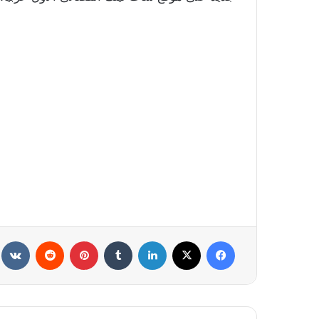
فيسبوك
X
لينكدإن
‏Tumblr
بينتيريست
‏Reddit
‏te