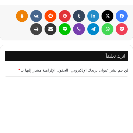
فيسبوك
X
لينكدإن
‏Tumblr
بينتيريست
‏Reddit
‏VKontakte
Odnoklassniki
بوكيت
واتساب
تيلقرام
ڤايبر
لاين
مشاركة عبر البريد
طباعة
اترك تعليقاً
لن يتم نشر عنوان بريدك الإلكتروني.
الحقول الإلزامية مشار إليها بـ
*
ا
ل
ت
ع
ل
ي