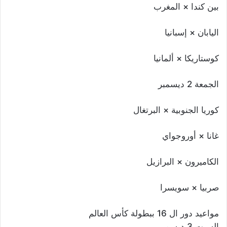
بين كندا × المغرب
اليابان × إسبانيا
كوستاريكا × ألمانيا
الجمعة 2 ديسمبر
كوريا الجنوبية × البرتغال
غانا × أوروجواي
الكاميرون × البرازيل
صربيا × سويسرا
مواعيد دور ال 16 ببطولة كأس العالم
السبت 3 ديسمبر