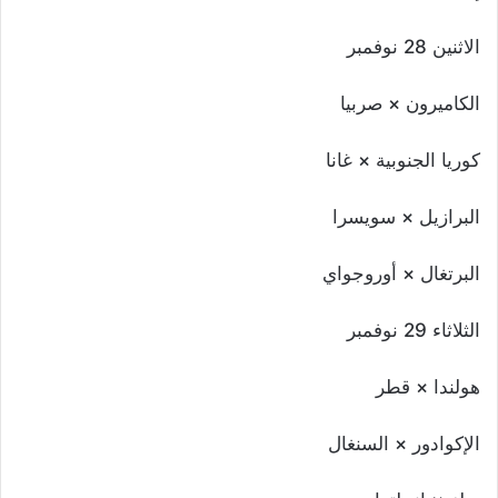
الاثنين 28 نوفمبر
الكاميرون × صربيا
كوريا الجنوبية × غانا
البرازيل × سويسرا
البرتغال × أوروجواي
الثلاثاء 29 نوفمبر
هولندا × قطر
الإكوادور × السنغال