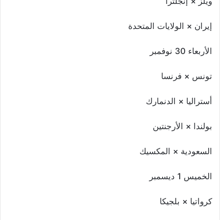
ويلز × إنجلترا
إيران × الولايات المتحدة
الأربعاء 30 نوفمبر
تونس × فرنسا
أستراليا × الدنمارك
بولندا × الأرجنتين
السعودية × المكسيك
الخميس 1 ديسمبر
كرواتيا × بلجيكا