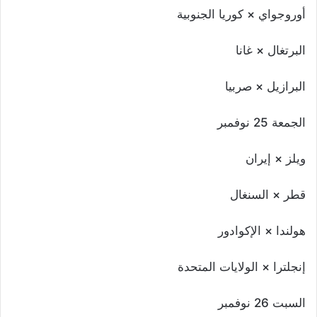
أوروجواي × كوريا الجنوبية
البرتغال × غانا
البرازيل × صربيا
الجمعة 25 نوفمبر
ويلز × إيران
قطر × السنغال
هولندا × الإكوادور
إنجلترا × الولايات المتحدة
السبت 26 نوفمبر