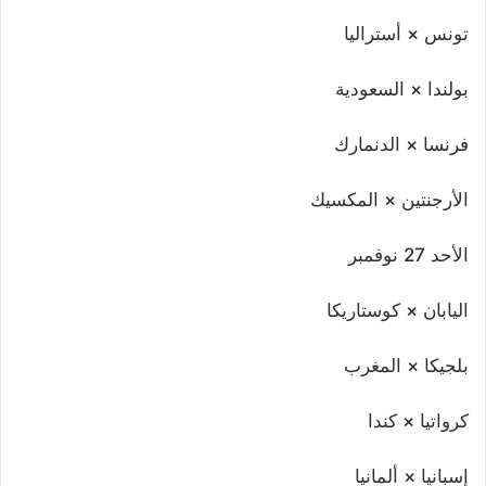
تونس × أستراليا
بولندا × السعودية
فرنسا × الدنمارك
الأرجنتين × المكسيك
الأحد 27 نوفمبر
اليابان × كوستاريكا
بلجيكا × المغرب
كرواتيا × كندا
إسبانيا × ألمانيا