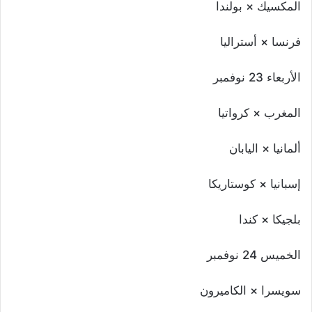
المكسيك × بولندا
فرنسا × أستراليا
الأربعاء 23 نوفمبر
المغرب × كرواتيا
ألمانيا × اليابان
إسبانيا × كوستاريكا
بلجيكا × كندا
الخميس 24 نوفمبر
سويسرا × الكاميرون