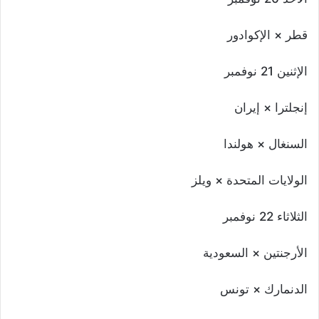
قطر × الإكوادور
الإثنين 21 نوفمبر
إنجلترا × إيران
السنغال × هولندا
الولايات المتحدة × ويلز
الثلاثاء 22 نوفمبر
الأرجنتين × السعودية
الدنمارك × تونس