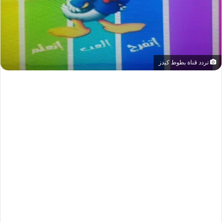
تردد قناة بطوط كيدز