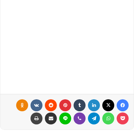
فيسبوك
X
لينكدإن
‏Tumblr
بينتيريست
‏Reddit
‏VKontakte
Odnoklassniki
بوكيت
واتساب
تيلقرام
ڤايبر
لاين
مشاركة عبر البريد
طباعة