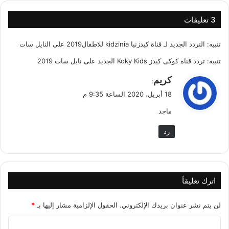
‫3 تعليقات
تنبيه:
التردد الجديد لـ قناة كيدزنيا kidzinia للاطفال2019 على النايل سات
تنبيه:
تردد قناة كوكى كيدز Koky Kids الجديد على نايل سات 2019
ي
كريم
:
ق
18 أبريل، 2020 الساعة 9:35 م
و
ماجد
ل
رد
اترك تعليقاً
لن يتم نشر عنوان بريدك الإلكتروني.
الحقول الإلزامية مشار إليها بـ
*
ا