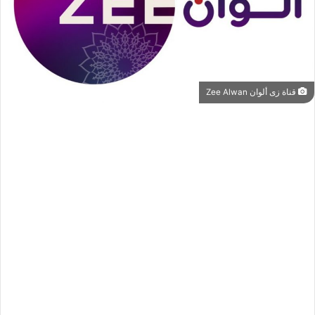
قناة زى ألوان Zee Alwan