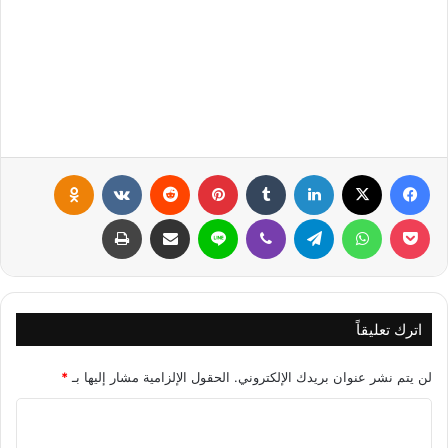
فيسبوك
X
لينكدإن
‏Tumblr
بينتيريست
‏Reddit
‏VKontakte
Odnoklassniki
بوكيت
واتساب
تيلقرام
ڤايبر
لاين
مشاركة عبر البريد
طباعة
اترك تعليقاً
لن يتم نشر عنوان بريدك الإلكتروني.
الحقول الإلزامية مشار إليها بـ
*
ا
ل