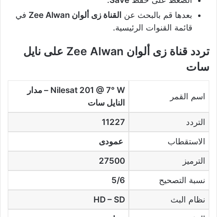
الضغط على حفظ
Save
.
بعدها قم بالبحث عن
القناة زى ألوان Zee Alwan
في
قائمة القنوات الرئيسية.
تردد قناة زى ألوان Zee Alwan على نايل
سات
Nilesat 201 @ 7° W – مدار
اسم القمر
النايل سات
التردد
11227
الاستقطاب
عمودى
الترميز
27500
نسبة التصحيح
5/6
نظام البث
HD – SD