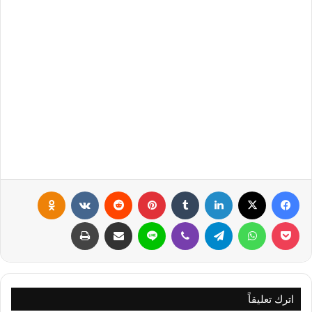
فيسبوك
X
لينكدإن
‏Tumblr
بينتيريست
‏Reddit
‏VKontakte
Odnoklassniki
بوكيت
واتساب
تيلقرام
ڤايبر
لاين
مشاركة عبر البريد
طباعة
اترك تعليقاً