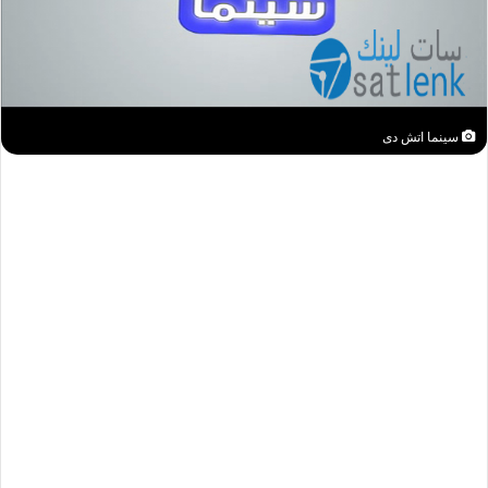
سينما اتش دى