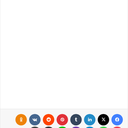
فيسبوك
X
لينكدإن
‏Tumblr
بينتيريست
‏Reddit
‏VKontakte
Odnoklassniki
بوكيت
واتساب
تيلقرام
ڤايبر
لاين
مشاركة عبر البريد
طباعة