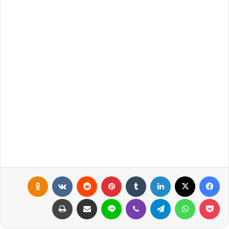
فيسبوك
X
لينكدإن
‏Tumblr
بينتيريست
‏Reddit
‏VKontakte
Odnoklassniki
بوكيت
واتساب
تيلقرام
ڤايبر
لاين
مشاركة عبر البريد
طباعة