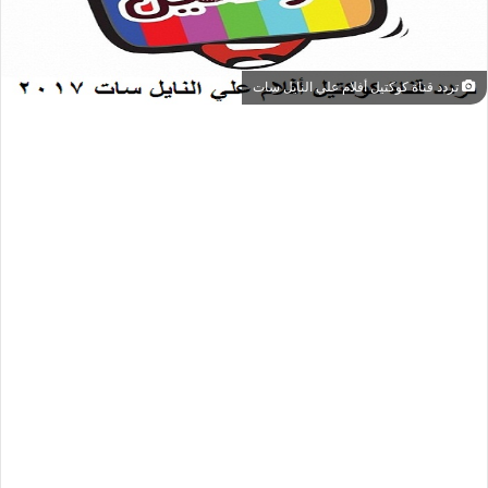
تردد قناة كوكتيل أفلام علي النايل سات