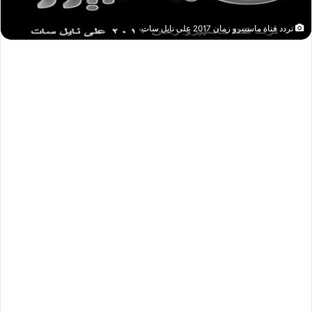
تردد قناة ماسبيرو زمان 2017 على نايل سات