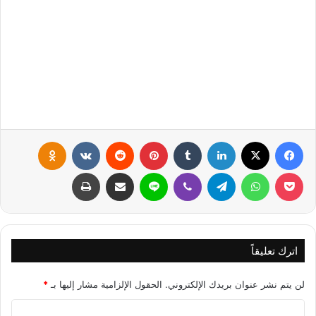
فيسبوك
X
لينكدإن
‏Tumblr
بينتيريست
‏Reddit
‏VKontakte
Odnoklassniki
بوكيت
واتساب
تيلقرام
ڤايبر
لاين
مشاركة عبر البريد
طباعة
اترك تعليقاً
لن يتم نشر عنوان بريدك الإلكتروني.
الحقول الإلزامية مشار إليها بـ
*
ا