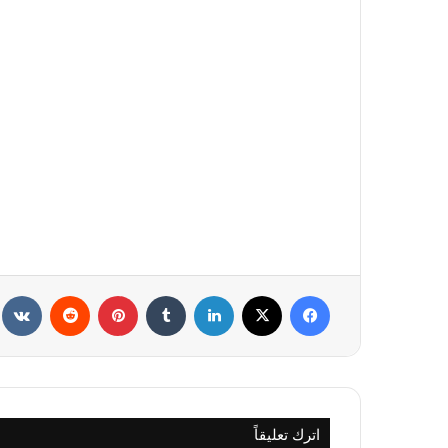
فيسبوك
X
لينكدإن
‏Tumblr
بينتيريست
‏Reddit
‏te
اترك تعليقاً