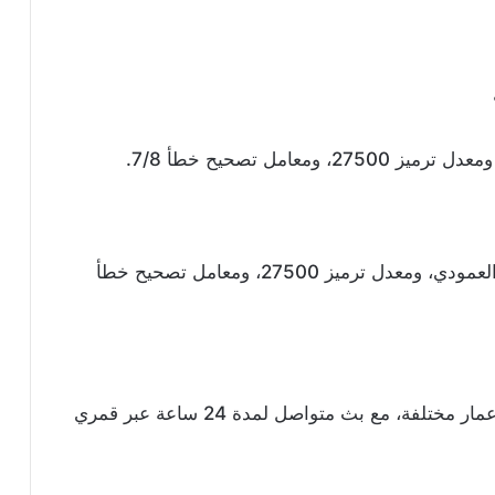
التردد على عرب سات هو 11270، بالاستقطاب العمودي، ومعدل ترميز 27500، ومعامل تصحيح خطأ
تقدم محتوى ترفيهي وتعليمي مجاني ومناسب لأعمار مختلفة، مع بث متواصل لمدة 24 ساعة عبر قمري