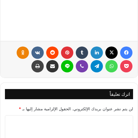
فيسبوك
X
لينكدإن
‏Tumblr
بينتيريست
‏Reddit
‏VKontakte
Odnoklassniki
بوكيت
واتساب
تيلقرام
ڤايبر
لاين
مشاركة عبر البريد
طباعة
اترك تعليقاً
لن يتم نشر عنوان بريدك الإلكتروني.
الحقول الإلزامية مشار إليها بـ
*
ا
ل