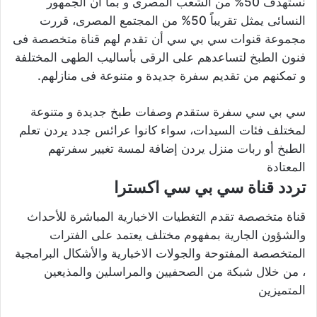
نستهدف 50% من الشعب المصرى و بما أن الجمهور
النسائى يمثل تقريباً 50% من المجتمع المصرى، قررت
مجموعة قنوات سي بي سي أن تقدم لهم قناة متخصصة فى
فنون الطبخ لتساعدهم على الرقى بأساليب الطهى المختلفة
و تمكنهم من تقديم سفرة جديدة و متنوعة فى منازلهم
.
سي بي سي سفرة ستقدم وصفات طبخ جديدة و متنوعة
لمختلف فئات السيدات، سواء كانوا عرائس جدد يردن تعلم
الطبخ أو ربات منزل يردن إضافة لمسة تغيير سفرتهم
المعتادة
تردد قناة سي بي سي اكسترا
قناة متخصصة تقدم التغطيات الاخبارية المباشرة للأحداث
والشؤون الجارية بمفهوم مختلف يعتمد على الفترات
المتخصصة المفتوحة والجولات الاخبارية والأشكال البرامجية
، من خلال شبكة من الصحفيين والمراسلين والمذيعين
المتميزين