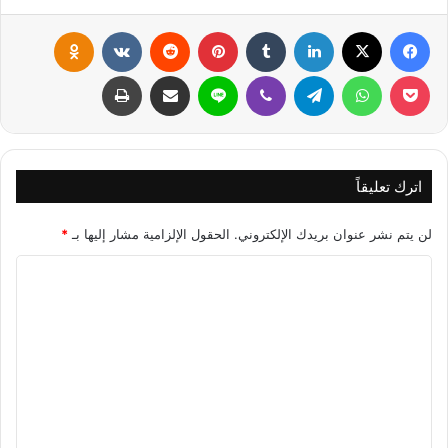
فيسبوك
X
لينكدإن
‏Tumblr
بينتيريست
‏Reddit
‏VKontakte
Odnoklassniki
بوكيت
واتساب
تيلقرام
ڤايبر
لاين
مشاركة عبر البريد
طباعة
اترك تعليقاً
لن يتم نشر عنوان بريدك الإلكتروني.
الحقول الإلزامية مشار إليها بـ
*
ا
ل
ت
ع
ل
ي