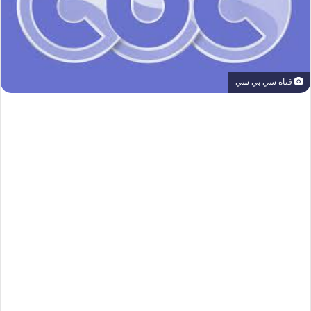
قناة سي بي سي