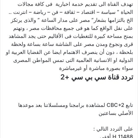
تهدف القناة الى تقديم خدمة اخبارية فى كافة مجالات
الحياة ” سياسة – اقتصاد – ثقافة – فن – رياضة – انترنت ..
الخ بالتزامها بشعار” مصر على مدار الساعة ” والذى يرتكز
على نقل الواقع كما هو فى جميع محافظات مصر ، وتهتم
بمنح مساحة كبيرة للتغطيات فى الأقاليم حتى يجد المشاهد
قرى ونجوع ومدن مصر على الشاشة ساعة بساعة ولحظة
بلحظة ، دون أن ينصرف الاهتمام ايضا عن القضايا العربية او
الدولية او الانسانية العالمية التى تمس المواطن المصرى
سواء بصورة مباشرة أو غيرمباشرة
تردد قناة سي بي سي +2
تابع
CBC+2
لمشاهدة برامجنا ومسلسلاتنا بعد موعدها
الأصلي بساعتين
على التردد التالي :
H 11488
أفقي