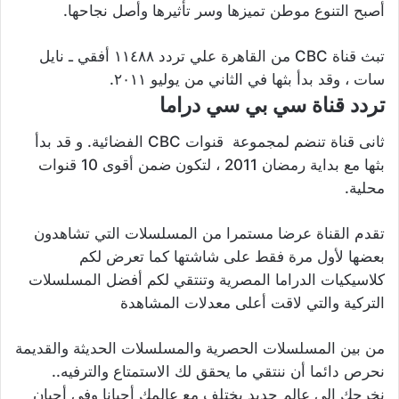
أصبح التنوع موطن تميزها وسر تأثيرها وأصل نجاحها.
تبث قناة CBC من القاهرة علي تردد ١١٤٨٨ أفقي ـ نايل
سات ، وقد بدأ بثها في الثاني من يوليو ٢٠١١.
تردد قناة سي بي سي دراما
ثانى قناة تنضم لمجموعة قنوات
CBC
الفضائية. و قد بدأ
بثها مع بداية رمضان 2011 ، لتكون ضمن أقوى 10 قنوات
محلية
.
تقدم القناة عرضا مستمرا من المسلسلات التي تشاهدون
بعضها لأول مرة فقط على شاشتها كما تعرض لكم
كلاسيكيات الدراما المصرية وتنتقي لكم أفضل المسلسلات
التركية والتي لاقت أعلى معدلات المشاهدة
من بين المسلسلات الحصرية والمسلسلات الحديثة والقديمة
نحرص دائما أن ننتقي ما يحقق لك الاستمتاع والترفيه..
نخرجك إلى عالم جديد يختلف مع عالمك أحيانا وفي أحيان