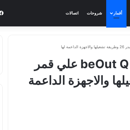
أقمار
شروحات
اتصالات
تردد قنوات beOut Q sports علي قمر
شغيلها والاجهزة الداعمة