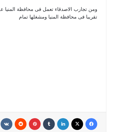
تقريبا فى محافظة المنيا ومشغلها تمام
فيسبوك
X
لينكدإن
‏Tumblr
بينتيريست
‏Reddit
‏te