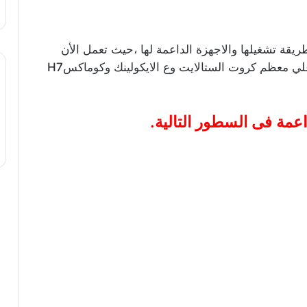
قنوات beOut sports علي قمر بدر 26 وطريقة تشغيلها والاجهزة الداعمة لها ،حيث تعمل الأن
قنوات beOut sports علي قمر بدر 26 شرقا علي معظم كروت الستالايت وع الايكولينك وكوماكسH7
اعمة فى السطور التالية.