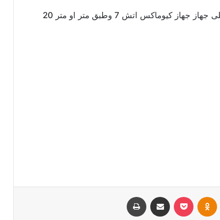
ومن تجارب الاصدقاء تعمل فى محافظة المنيا على جهاز جهاز كيوماكس اتش 7 وطبق متر او متر 20
VKontak
Odnoklassniki
بوكيت
مشاركة عبر البريد
طباعة