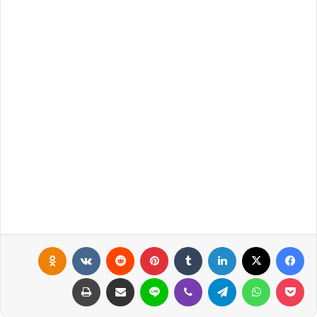
فيسبوك
X
لينكدإن
‏Tumblr
بينتيريست
‏Reddit
‏VKontakte
Odnoklassniki
بوكيت
واتساب
تيلقرام
ڤايبر
لاين
مشاركة عبر البريد
طباعة