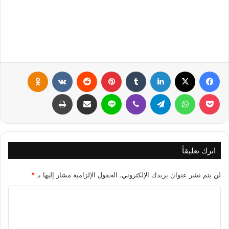
فيسبوك
X
لينكدإن
‏Tumblr
بينتيريست
‏Reddit
‏VKontakte
Odnoklassniki
بوكيت
واتساب
تيلقرام
ڤايبر
لاين
مشاركة عبر البريد
طباعة
اترك تعليقاً
لن يتم نشر عنوان بريدك الإلكتروني.
الحقول الإلزامية مشار إليها بـ
*
ا
ل
ت