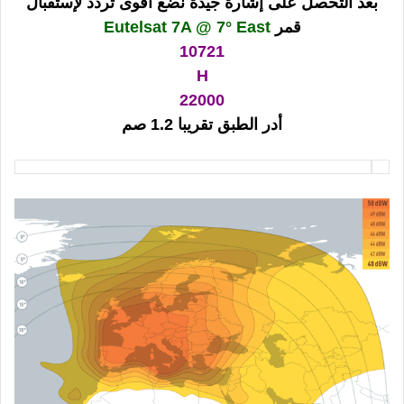
بعد التحصل على إشارة جيدة نضع أقوى تردد لإستقبال
قمر
Eutelsat 7A @ 7° East
10721
H
22000
أدر الطبق تقريبا 1.2 صم