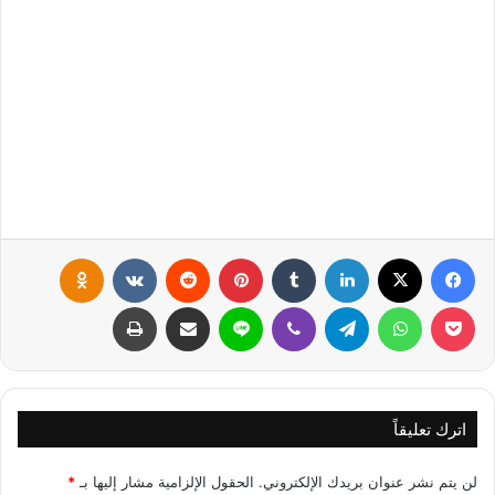
فيسبوك
X
لينكدإن
‏Tumblr
بينتيريست
‏Reddit
‏VKontakte
Odnoklassniki
بوكيت
واتساب
تيلقرام
ڤايبر
لاين
مشاركة عبر البريد
طباعة
اترك تعليقاً
لن يتم نشر عنوان بريدك الإلكتروني.
الحقول الإلزامية مشار إليها بـ
*