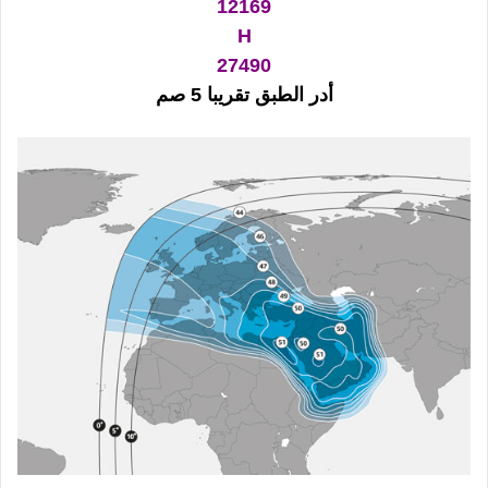
12169
H
27490
أدر الطبق تقريبا 5 صم