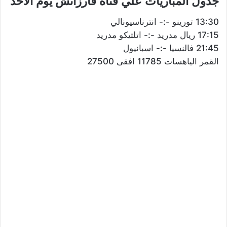
جدول المباريات علي قناة فارزاتش يوم الاحد
13:30 تورينو -:- انترناسيونالي
17:15 ريال مدريد -:- اتلتيكو مدريد
21:45 فالنسيا -:- اسبانيول
القمر الياهسات 11785 افقى 27500