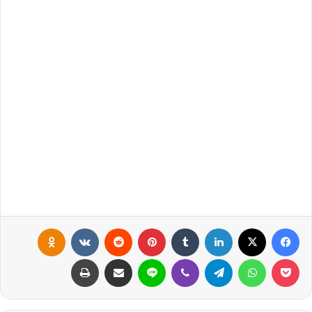
فيسبوك
X
لينكدإن
‏Tumblr
بينتيريست
‏Reddit
‏VKontakte
Odnoklassniki
بوكيت
واتساب
تيلقرام
ڤايبر
لاين
مشاركة عبر البريد
طباعة