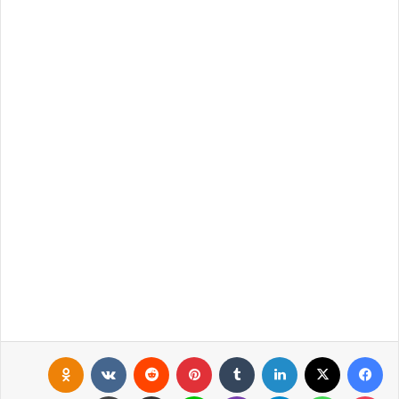
فيسبوك
X
لينكدإن
‏Tumblr
بينتيريست
‏Reddit
‏VKontakte
Odnoklassniki
بوكيت
واتساب
تيلقرام
ڤايبر
لاين
مشاركة عبر البريد
طباعة