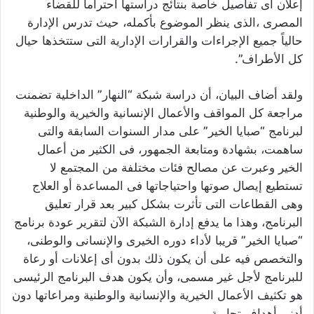
إعلان أى تفاصيل خاصة بنتائج دراستها احتراماً للقضاء
المصرى ،الذى ينظر الموضوع بأكمله، حيث تدرس الإدارة
حالياً جميع الإجراءات والقرارات الإدارية التى ستتخذها حيال
كل الأطراف”.
ولقد أضاف البيان، أن دراسة شبكة “النهار” الداخلية تضمنت
مراجعة كل المواقف والأعمال الإنسانية والخيرية والوطنية
لبرنامج “صبايا الخير” على مدار السنوات السابقة والتى
ساهمت، بشهادة ومتابعة الجمهور، فى الكثير من أعمال
الخير وعبرت عن مصالح فئات مختلفة من المجتمع لا
تستطيع إيصال صوتها واحتياجاتها فى المساعدة أو العلاج
وهى القطاعات التى تأثرت بشكل كبير بعد قرار تعليق
البرنامج، وهذا ما يدفع إدارة الشبكة الآن لتقرير عودة برنامج
“صبايا الخير” قريبا لأداء دوره الخيرى والإنسانى والوطنى،
والتخصص فيه على أن يكون ذلك بدون أى إعلانات أو رعاة
للبرنامج لأجل غير مسمى، وأن يكون هدف البرنامج الرئيسى
هو تكثيف الأعمال الخيرية والإنسانية والوطنية ومراعاتها دون
أدنى أهداف تجارية.