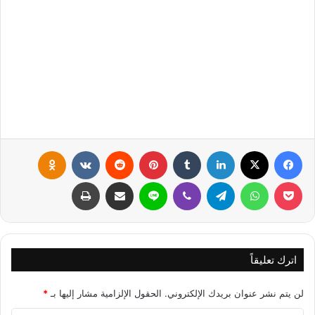
فيسبوك
X
لينكدإن
‏Tumblr
بينتيريست
‏Reddit
‏VKontakte
Odnoklassniki
بوكيت
واتساب
تيلقرام
ڤايبر
لاين
مشاركة عبر البريد
طباعة
اترك تعليقاً
لن يتم نشر عنوان بريدك الإلكتروني.
الحقول الإلزامية مشار إليها بـ
*