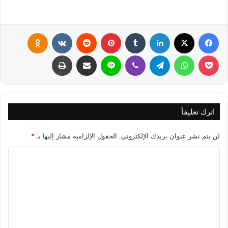
فيسبوك
X
لينكدإن
‏Tumblr
بينتيريست
‏Reddit
‏VKontakte
Odnoklassniki
بوكيت
واتساب
تيلقرام
ڤايبر
لاين
مشاركة عبر البريد
طباعة
اترك تعليقاً
لن يتم نشر عنوان بريدك الإلكتروني.
الحقول الإلزامية مشار إليها بـ
*
ا
ل
ت
ع
ل