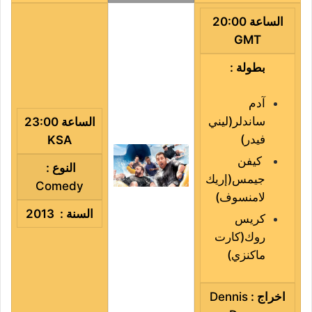
الساعة 20:00
GMT
بطولة :
آدم
ساندلر
(
ليني
الساعة 23:00
فيدر
)
KSA
كيفن
النوع :
جيمس
(
إريك
Comedy
لامنسوف
)
السنة : 2013
كريس
روك
(
كارت
ماكنزي
)
اخراج
:
Dennis