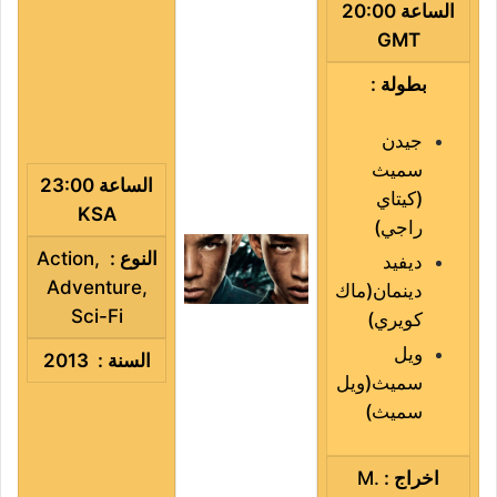
الساعة 20:00
GMT
بطولة :
جيدن
سميث
الساعة 23:00
(
كيتاي
KSA
راجي
)
النوع :
,
Action
ديفيد
Adventure
,
دينمان
(
ماك
Sci-Fi
كويري
)
ويل
السنة : 2013
سميث
(
ويل
سميث
)
اخراج
:
M.