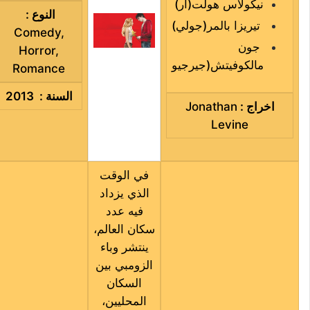
نيكولاس هولت
(
آر
)
النوع :
تيريزا بالمر
(
جولي
)
Comedy
,
جون
Horror
,
مالكوفيتش
(
جيرجيو
Romance
السنة : 2013
اخراج
:
Jonathan
Levine
في الوقت
الذي يزداد
فيه عدد
سكان العالم،
ينتشر وباء
الزومبي بين
السكان
المحليين،