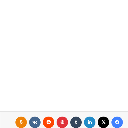
فيسبوك
X
لينكدإن
‏Tumblr
بينتيريست
‏Reddit
‏VKontakte
Odnoklassniki