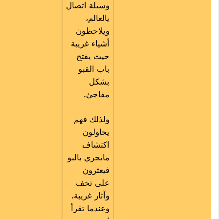
وسيلة اتصال
يالعالم،
ويلاحظون
أشياء غريبة
حيث يفتح
باب القبو
بشكل
مفاجئ.
ولذلك فهم
يحاولون
اكتشاف
مايجري بالبو
فيعثرون
على تحف
وآثار غريبة،
وعندما تقرأ