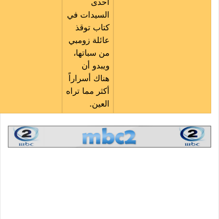
احدى
السيدات في
كتاب توقذ
عائلة زومبي
من سباتها،
ويبدو أن
هناك أسراراً
أكثر مما تراه
العين.