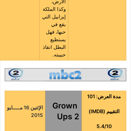
الأرض،
وكذا الملكة
إيزابيل التي
يقع في
حبها، فهل
يستطيع
البطل انقاذ
حبيبته.
مدة العرض: 101
Grown
الإثنين 16 مـــــايو
التقييم (IMDB)
Ups 2
2015
5.4/10