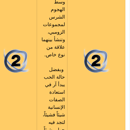
وسط
الهجوم
الشرس
لمجموعات
الزومبي،
وتنشأ بينهما
علاقة من
نوع خاص.
وبفضل
حالة الحب
يبدأ آر في
استعادة
الصفات
الإنسانية
شيئاً فشيئاً،
لتجد فيه
جولي شيئاً