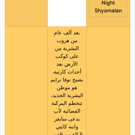
Night
Shyamalan
بعد ألف عام
من هروب
البشرية من
على كوكب
الأرض بعد
أحداث كارثية،
يصبح نوفا برايم
هو موطن
البشرية الجديد،
تتحطم المركبة
الفضائية لأب
يدعى سايفر
وابنه كايتي
البالغ من العمر