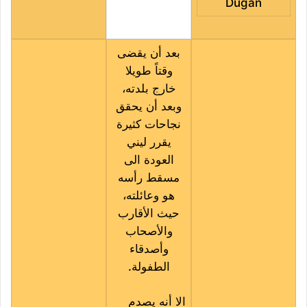
Dugan
بعد أن يقضى
وقتاً طويلا
خارج بلدته،
وبعد أن يحقق
نجاحات كثيرة
يقرر ليني
العودة الى
مسقط رأسه
هو وعائلته،
حيث الأقارب
والأصحاب
وأصدقاء
الطفولة.
الا أنه يصدم