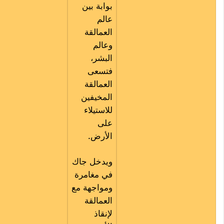
بوابة بين
عالم
العمالقة
وعالم
البشر،
فتسعى
العمالقة
المخيفين
للاستيلاء
على
الأرض.
ويدخل جاك
في مغامرة
ومواجهة مع
العمالقة
لإنقاذ