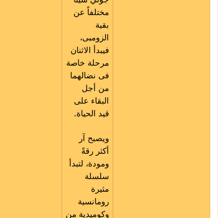
مختلفاً عن
بقية
الزومبى،
فيبدأ الاثنان
مرحلة خاصة
فى نضالهما
من أجل
البقاء على
قيد الحياة.
ويصبح آر
أكثر رقةً
ومودة، لتبدأ
سلسلة
مثيرة
رومانسية
وكوميدية من