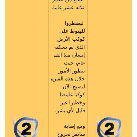
ثلاثة عشر عاما.
ليضطروا
للهبوط على
كوكب الأرض
الذي لم يسكنه
إنسان منذ الف
عام، حيث
تتطور الأمور
خلال هذه الفترة
ليصبح الآن
كوكبا غامضا
وخطيرا غير
قابل لأي بشر.
ومع إصابة
سايفر بجروح