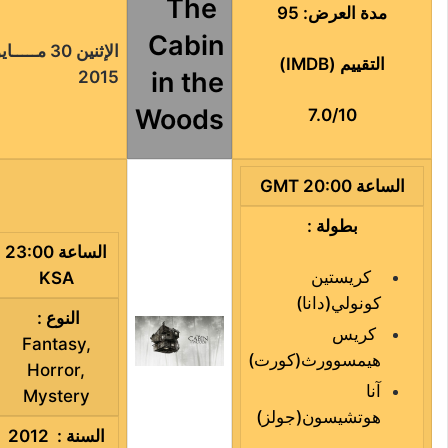
The
مدة العرض: 95
Cabin
الإثنين 30 مـــــا
التقييم (IMDB)
in the
2015
Woods
7.0/10
الساعة 20:00 GMT
بطولة :
الساعة 23:00
كريستين
KSA
كونولي
(
دانا
)
النوع :
كريس
Fantasy
,
هيمسوورث
(
كورت
)
Horror
,
آنا
Mystery
هوتشيسون
(
جولز
)
السنة : 2012