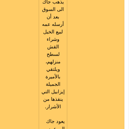
يذهب جاك
الى السوق
بعد أن
أرسله عمه
لبيع الخيل
وشراء
القش
لسطح
منزلهم،
ويلتقي
بالأميرة
الجميلة
إيزابيل التي
ينقذها من
الأشرار.
يعود جاك
الى عمه