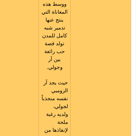
ووسط هذه
المعاناة التي
ينتج عنها
تدمير شبه
كامل للمدن
تولد قصة
حب رائعة
بين آر
وجولي.
حيث يجد آر
الزومبي
نفسه منجذباً
لجولي،
ولديه رغبة
ملحة
لإنقاذها من