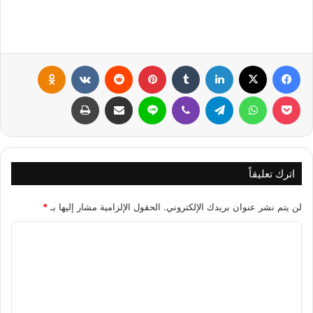
فيسبوك
X
لينكدإن
‏Tumblr
بينتيريست
‏Reddit
‏VKontakte
Odnoklassniki
بوكيت
واتساب
تيلقرام
ڤايبر
لاين
مشاركة عبر البريد
طباعة
اترك تعليقاً
لن يتم نشر عنوان بريدك الإلكتروني.
الحقول الإلزامية مشار إليها بـ
*
ا
ل
ت
ع