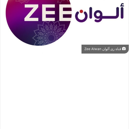
قناة زى ألوان Zee Alwan