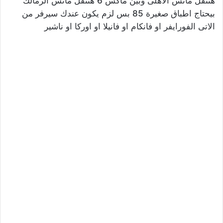
هتنقل ماتش الاهلى وبين ماكس 6 هتنقل ماتش الزمالك
بيحتاج اطباق صغيرة 85 بس لزم يكون عندك سيرفر من
الاتى الفورايفر او فانكام او فانيلا او اوركا او ناشير