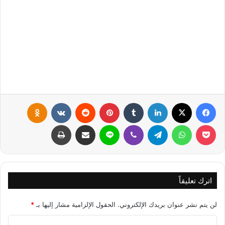
فيسبوك
X
لينكدإن
‏Tumblr
بينتيريست
‏Reddit
‏VKontakte
Odnoklassniki
بوكيت
واتساب
تيلقرام
ڤايبر
لاين
مشاركة عبر البريد
طباعة
اترك تعليقاً
لن يتم نشر عنوان بريدك الإلكتروني.
الحقول الإلزامية مشار إليها بـ
*
ا