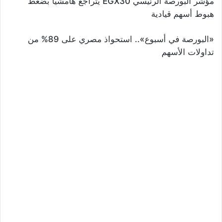
مؤشر البورصة الرئيسي EGX30 يتراجع هامشيًا بضغط
هبوط أسهم قيادية
«البورصة في أسبوع».. استحواذ مصري على 89% من
تداولات الأسهم