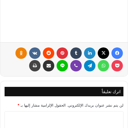
فيسبوك
X
لينكدإن
‏Tumblr
بينتيريست
‏Reddit
‏VKontakte
Odnoklassniki
بوكيت
واتساب
تيلقرام
ڤايبر
لاين
مشاركة عبر البريد
طباعة
اترك تعليقاً
لن يتم نشر عنوان بريدك الإلكتروني.
الحقول الإلزامية مشار إليها بـ
*
ا
ل