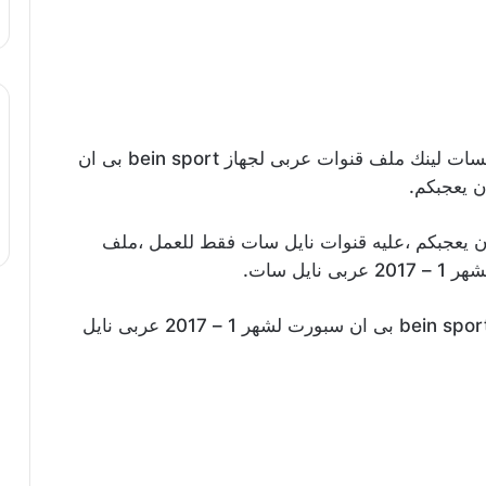
اليكم نقدم هذا الملف الحديث والمعرب ،من شسات لينك ملف قنوات عربى لجهاز bein sport بى ان
يعجبكم ،عليه قنوات نايل سات فقط للعمل ،ملف
اليكم هذه الصورة من ملف قنوات عربى لجهاز bein sport بى ان سبورت لشهر 1 – 2017 عربى نايل