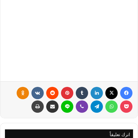
فيسبوك
X
لينكدإن
‏Tumblr
بينتيريست
‏Reddit
‏VKontakte
Odnoklassniki
بوكيت
واتساب
تيلقرام
ڤايبر
لاين
مشاركة عبر البريد
طباعة
اترك تعليقاً