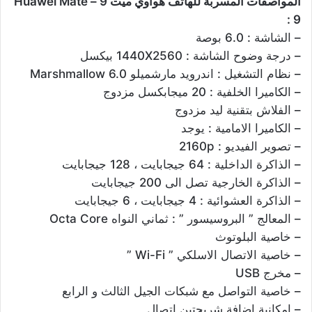
المواصفات المسربة للهاتف هواوي ميت 9 – Huawei Mate
9 :
– الشاشة : 6.0 بوصة
– درجة وضوح الشاشة : 1440X2560 بيكسل
– نظام التشغيل : اندرويد مارشميلو Marshmallow 6.0
– الكاميرا الخلفية : 20 ميجابكسل مزدوج
– الفلاش بتقنية ليد مزدوج
– الكاميرا الامامية : يوجد
– تصوير الفيديو : 2160p
– الذاكرة الداخلية : 64 جيجابايت ، 128 جيجابايت
– الذاكرة الخارجية تصل الى 200 جيجابايت
– الذاكرة العشوائية : 4 جيجابايت ، 6 جيجابايت
– المعالج ” البروسيسور ” : ثماني النواه Octa Core
– خاصية البلوتوث
– خاصية الاتصال الاسلكي ” Wi-Fi ”
– مخرج USB
– خاصية التواصل مع شبكات الجيل الثالث و الرابع
– امكانية اضافة شريحتين اتصال