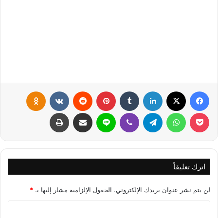
فيسبوك
X
لينكدإن
‏Tumblr
بينتيريست
‏Reddit
‏VKontakte
Odnoklassniki
بوكيت
واتساب
تيلقرام
ڤايبر
لاين
مشاركة عبر البريد
طباعة
اترك تعليقاً
لن يتم نشر عنوان بريدك الإلكتروني.
الحقول الإلزامية مشار إليها بـ
*
ا