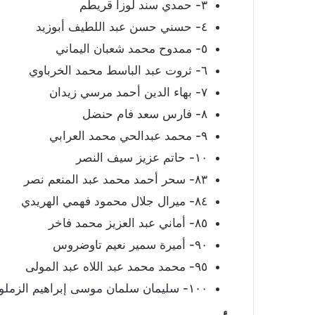
٣- حمدي سند لوزا قريطم
٤- حسني حسن عبد اللطيف أبوزيد
٥- ممدوح محمد شعبان اليماني
٦- ثروت عبد الباسط محمد الخرباوي
٧- بهاء الدين أحمد مرسي زيدان
٨- فارس سعد فام حنضل
٩- محمد عبدالحي محمد العرابي
١٠- حاتم عزيز سيف النصر
٨٣- سحر أحمد محمد عبد المنعم نصر
٨٤- ميرال جلال محمود فهمي الهريدي
٨٥- أماني عبد العزيز محمد فاخر
٩٠- أميرة سمير نعيم تاوضروس
٩٥- محمد محمد عبد اللاه عبد المولى
١٠٠- سليمان سلمان موسى إبراهيم الزملوط