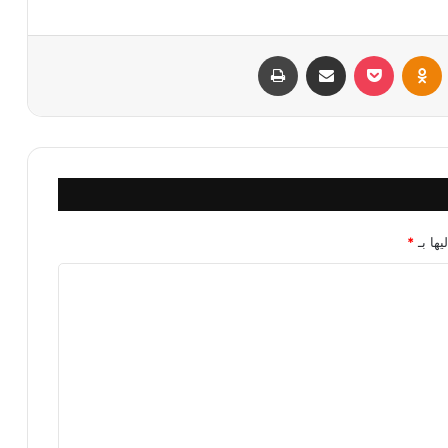
VKontak
Odnoklassniki
بوكيت
مشاركة عبر البريد
طباعة
يها بـ
*