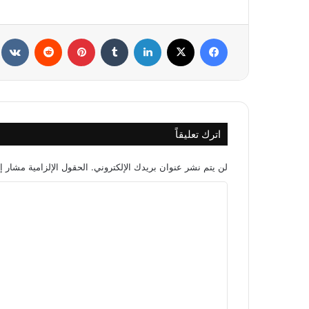
فيسبوك
X
لينكدإن
‏Tumblr
بينتيريست
‏Reddit
‏te
اترك تعليقاً
لن يتم نشر عنوان بريدك الإلكتروني.
الحقول الإلزامية مشار إل
ا
ل
ت
ع
ل
ي