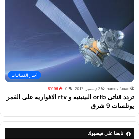
أخبار الفضائيات
hamdy fuoad
2 ديسمبر، 2017
0
8٬096
تردد قناتى ortb البينينيه و rtv الافواريه على القمر
يوتلسات 9 شرق
تابعنا على فيسبوك