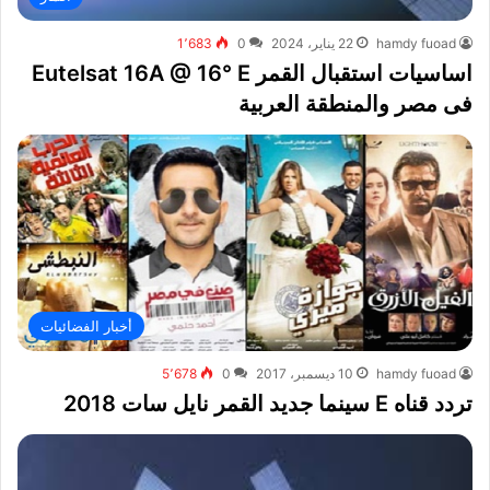
hamdy fuoad
22 يناير، 2024
0
1٬683
اساسيات استقبال القمر Eutelsat 16A @ 16° E
فى مصر والمنطقة العربية
أخبار الفضائيات
hamdy fuoad
10 ديسمبر، 2017
0
5٬678
تردد قناه E سينما جديد القمر نايل سات 2018