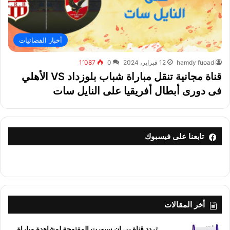
أخبار الفضائيات
hamdy fuoad
12 فبراير، 2024
0
1٬087
قناة مجانية تنقل مباراة شباب بلوزداد VS الأهلي
فى دورى أبطال أفريقيا على النايل سات
تابعنا على فيسبوك
أخر المقالات
تردد قناة بي إن سبورت المفتوحة لمشاهدة مباراة