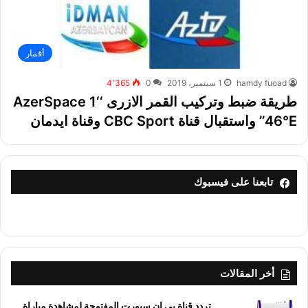
أقمار
hamdy fuoad
1 سبتمبر، 2019
0
4٬365
طريقة ضبط وتركيب القمر الازرى ‘‘AzerSpace 1
46°E’’ واستقبال قناة CBC Sport وقناة ايدمان
تابعنا على فيسبوك
أخر المقالات
تردد قناة بي إن سبورت المفتوحة لمشاهدة مباراة